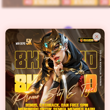
Xootz
Y
Yamatoya
Z
Zaxy
Zoggs
0-9
4Moms
59S