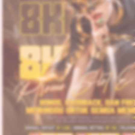
Twistshake
TY Toys
U
V
Veja
Vitaflow
Vtech
W
Waterland
Wellness
X