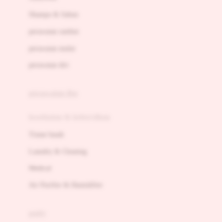
London Taxi
Shampo & Sabun
Love To Dream
perawatan rambut
perawatan mulut
M
perawatan diri
Magformers
Mama's Choice
perawatan ibu
Mamas&Papas
kesehatan & kebersihan
Mamaway
Tissue basah
Maxi Cosi
Laundry & Cleaning
Megabloks
Medical
Micro
Air Purifier & Humidifier
MiDeer
Mimi & Lula
potty
Mini Monkey