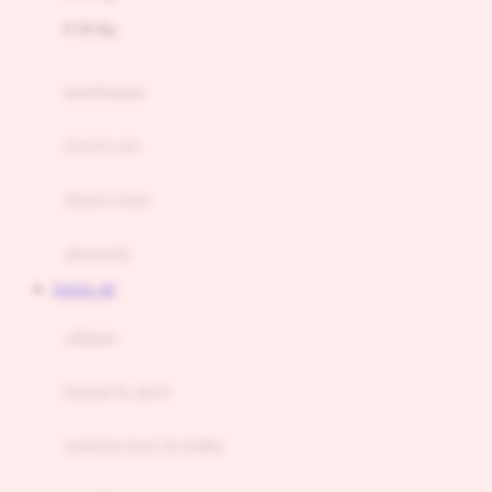
Felt So Sweet
0-36 Kg
Fisher Price
Flipper
gendongan
Friends Of Sally
travel cots
G
diaper bags
Gb
Geko
aksesoris
Graco
TOGEL 4D
Gund
selimut
H
bantal & sprei
Habbie
Haenim
ranjang bayi & balita
Happy Horse