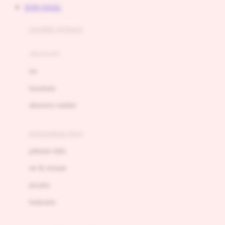
TOTO TOGEL
Azetabio
produk terbaru
B
aksesoris
Baabaasheepz
tas
Babiators
kacamata
Baby Dove
aksesoris rambut
Baby Jogger
Baby Rovega
kebutuhan bayi
Babybee
pakaian tidur
Banana Boat
set & terusan
Banz
piyama
Barbie
bodysuits
Beaba